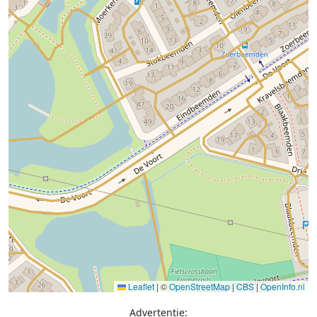
Leaflet
|
©
OpenStreetMap
|
CBS
|
OpenInfo.nl
Advertentie: