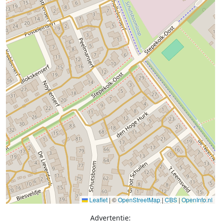
Leaflet
|
©
OpenStreetMap
|
CBS
|
OpenInfo.nl
Advertentie: