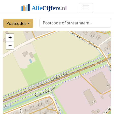
Postcodes
+
−