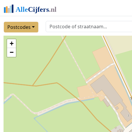
Postcodes
+
−