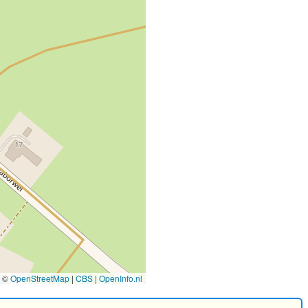
©
OpenStreetMap
|
CBS
|
OpenInfo.nl