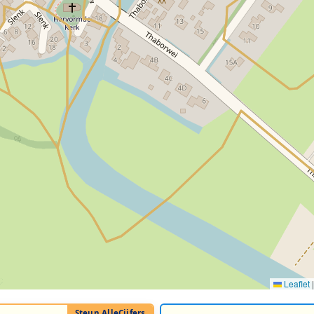
Leaflet
|