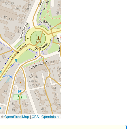
©
OpenStreetMap
|
CBS
|
OpenInfo.nl