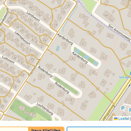
Leaflet
|