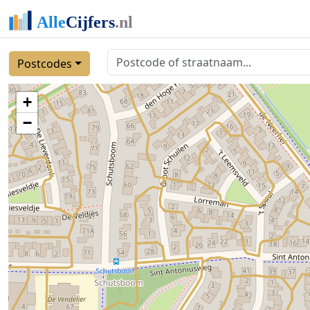
Postcodes
+
−