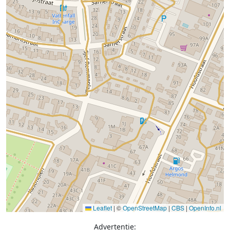
Leaflet
|
©
OpenStreetMap
|
CBS
|
OpenInfo.nl
Advertentie: