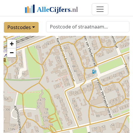
Postcodes
+
−