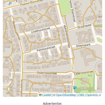
Leaflet
|
©
OpenStreetMap
|
CBS
|
OpenInfo.nl
Advertentie: