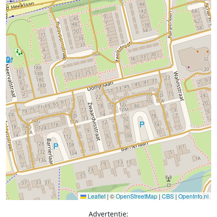
Leaflet
|
©
OpenStreetMap
|
CBS
|
OpenInfo.nl
Advertentie: