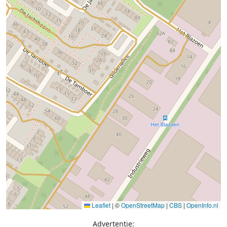
Leaflet
|
©
OpenStreetMap
|
CBS
|
OpenInfo.nl
Advertentie: