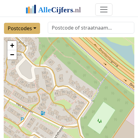
Postcodes
+
−