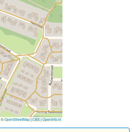
©
OpenStreetMap
|
CBS
|
OpenInfo.nl