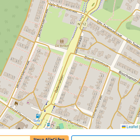
Leaflet
|