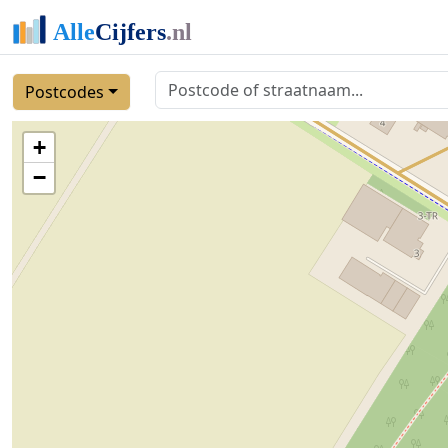
Postcodes
+
−