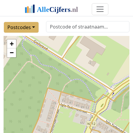
Postcodes
+
−