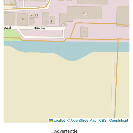
Leaflet
|
©
OpenStreetMap
|
CBS
|
OpenInfo.nl
Advertentie: