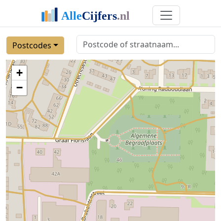
Postcodes
+
−