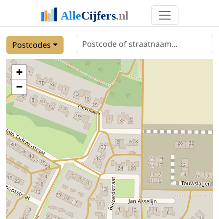
Postcodes
+
−