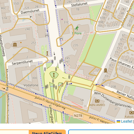
Leaflet
|