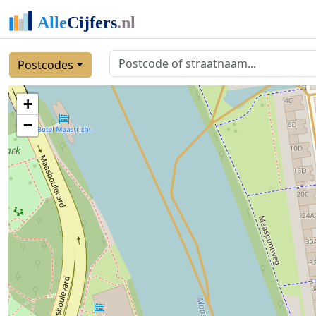
Postcodes
+
−