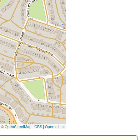
©
OpenStreetMap
|
CBS
|
OpenInfo.nl