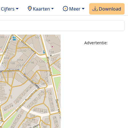
Cijfers
Kaarten
Meer
Download
Advertentie: