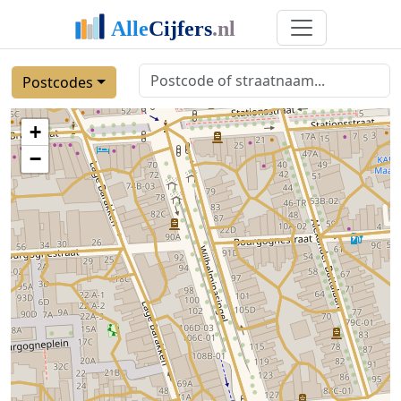
Postcodes
+
−