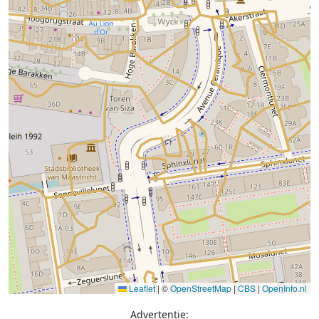
Leaflet
|
©
OpenStreetMap
|
CBS
|
OpenInfo.nl
Advertentie: