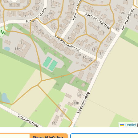
Leaflet
|