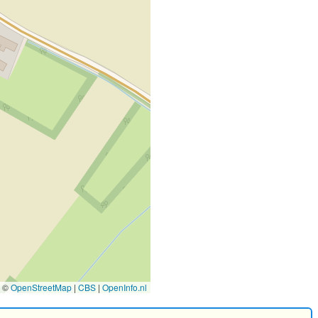
©
OpenStreetMap
|
CBS
|
OpenInfo.nl