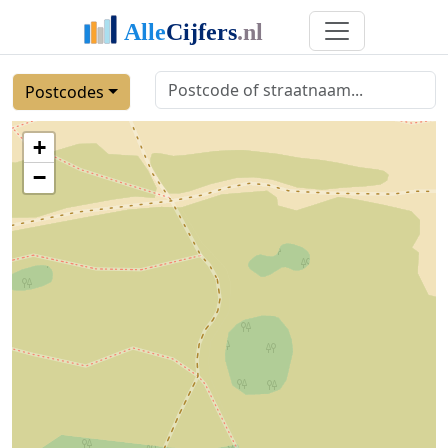
Postcodes
+
−