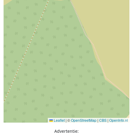
Leaflet
|
©
OpenStreetMap
|
CBS
|
OpenInfo.nl
Advertentie: