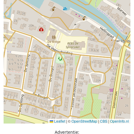
Leaflet
|
©
OpenStreetMap
|
CBS
|
OpenInfo.nl
Advertentie: