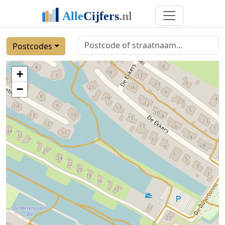
Postcodes
+
−