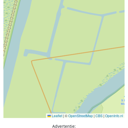
Leaflet
|
©
OpenStreetMap
|
CBS
|
OpenInfo.nl
Advertentie: