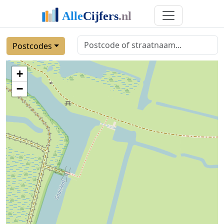
Postcodes
+
−