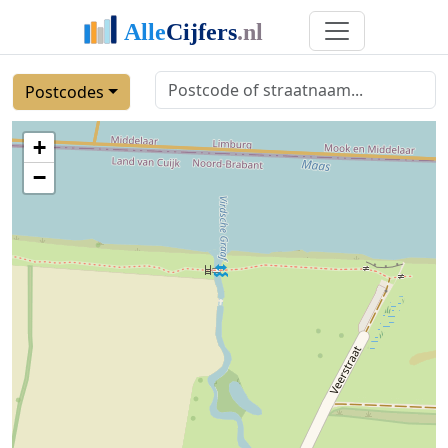
Postcodes
+
−