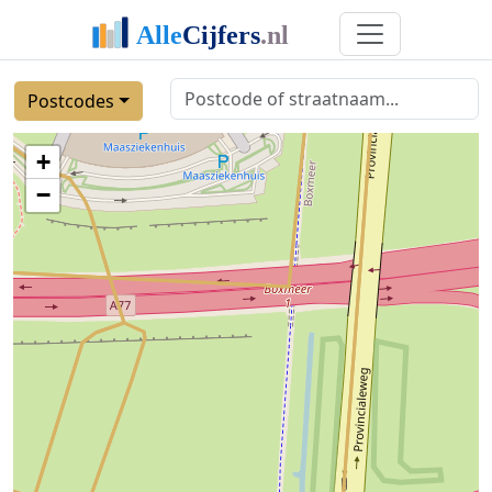
Postcodes
+
−