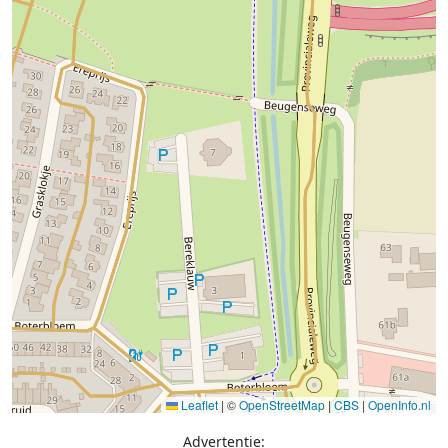
Leaflet
|
©
OpenStreetMap
|
CBS
|
OpenInfo.nl
Advertentie: