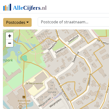
Postcodes
+
−