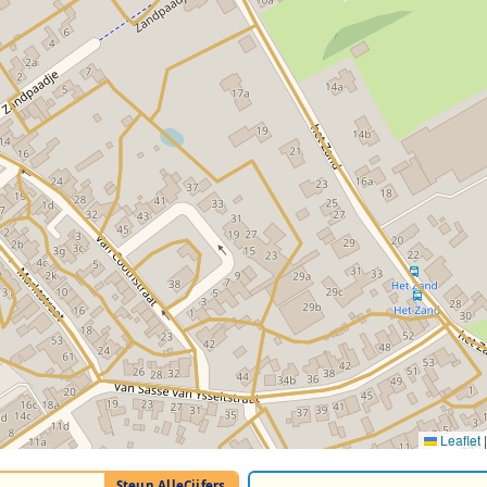
Leaflet
|