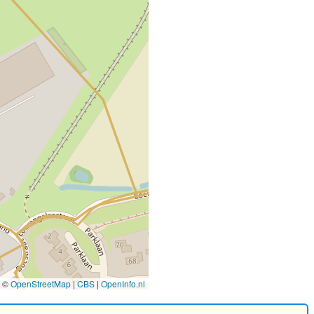
©
OpenStreetMap
|
CBS
|
OpenInfo.nl