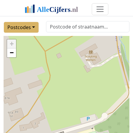
Postcodes
+
−