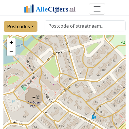
Postcodes
+
−