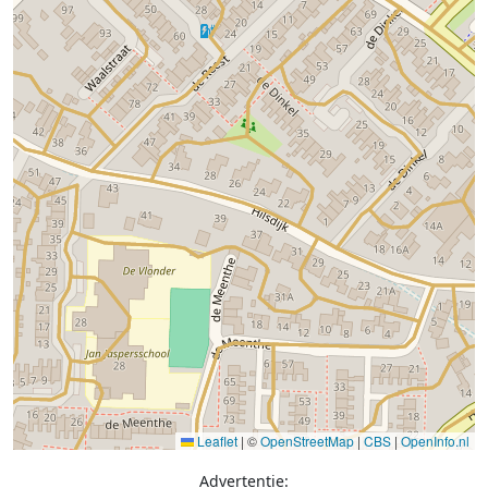
Leaflet
|
©
OpenStreetMap
|
CBS
|
OpenInfo.nl
Advertentie: