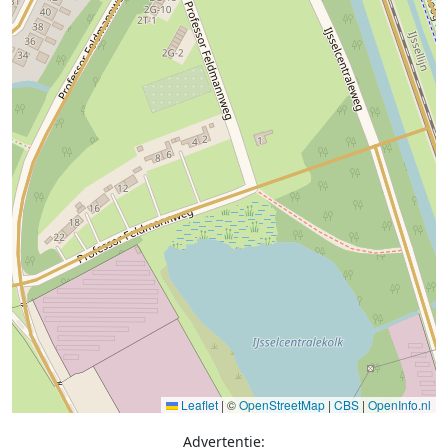
Leaflet
|
©
OpenStreetMap
|
CBS
|
OpenInfo.nl
Advertentie: