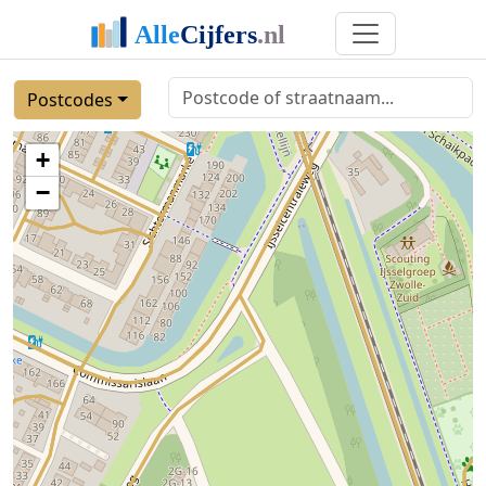
Postcodes
+
−