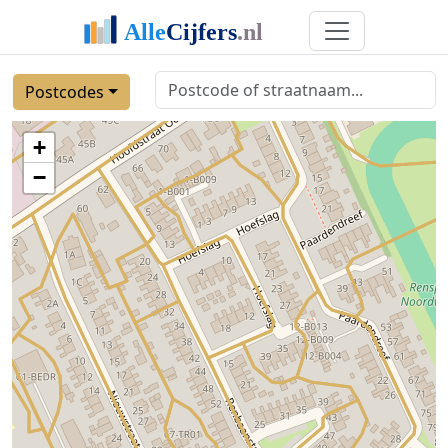
Postcodes
+
−