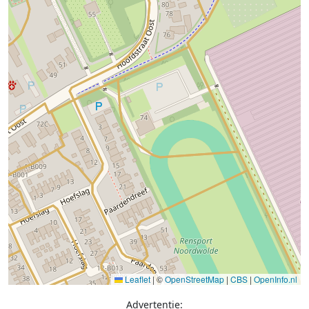
Leaflet
|
©
OpenStreetMap
|
CBS
|
OpenInfo.nl
Advertentie: