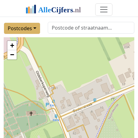
Postcodes
+
−