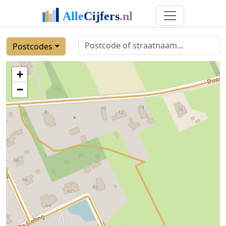
Postcodes
+
−