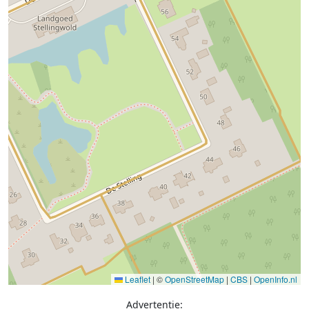
Leaflet
|
©
OpenStreetMap
|
CBS
|
OpenInfo.nl
Advertentie: