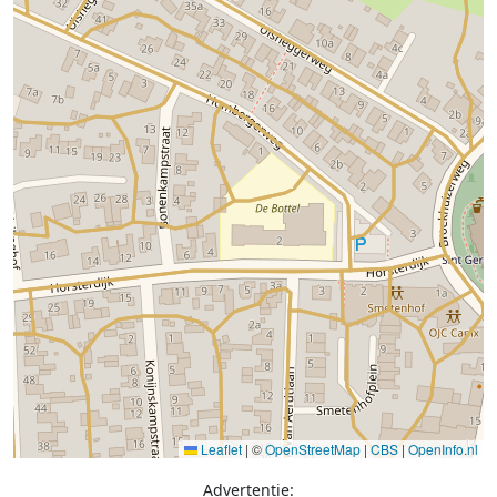
Leaflet
|
©
OpenStreetMap
|
CBS
|
OpenInfo.nl
Advertentie: