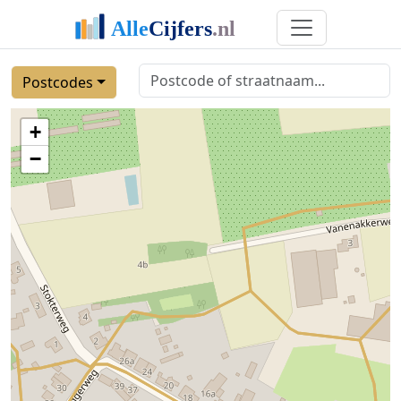
Postcodes
+
−