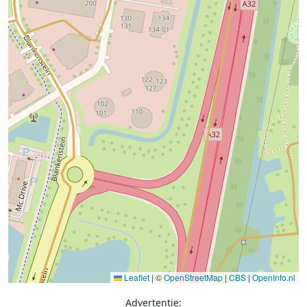
Leaflet
|
©
OpenStreetMap
|
CBS
|
OpenInfo.nl
Advertentie: