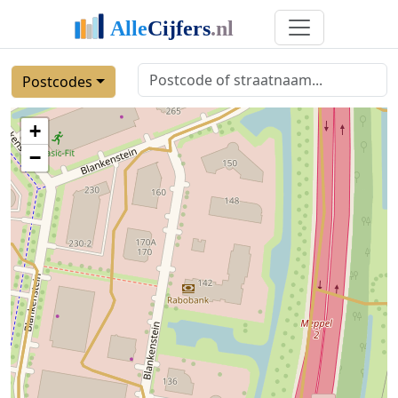
Postcodes
+
−