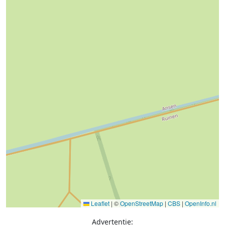
Leaflet
|
©
OpenStreetMap
|
CBS
|
OpenInfo.nl
Advertentie: