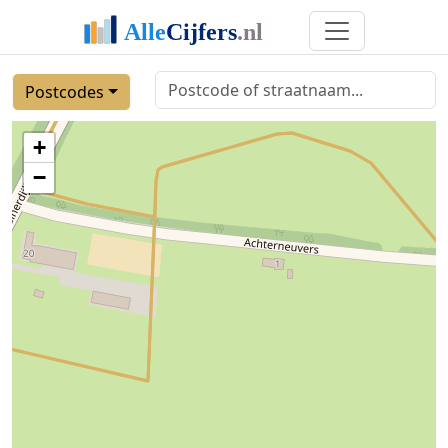
Postcodes
+
−