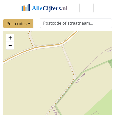
Postcodes
+
−