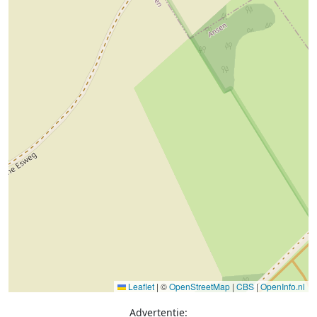
Leaflet
|
©
OpenStreetMap
|
CBS
|
OpenInfo.nl
Advertentie: