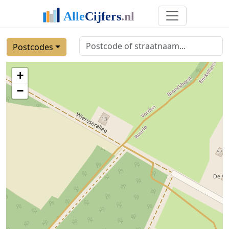
Postcodes
+
−