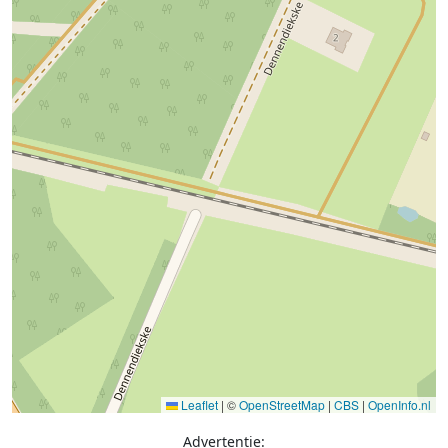
Leaflet
|
©
OpenStreetMap
|
CBS
|
OpenInfo.nl
Advertentie: