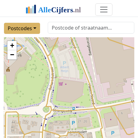
Postcodes
+
−