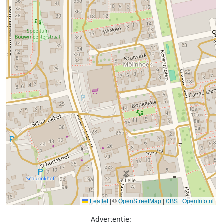
Leaflet
|
©
OpenStreetMap
|
CBS
|
OpenInfo.nl
Advertentie: