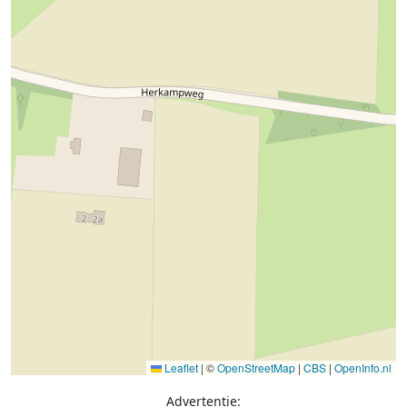
Leaflet
|
©
OpenStreetMap
|
CBS
|
OpenInfo.nl
Advertentie: