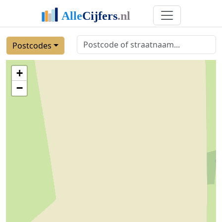
Postcodes
+
−