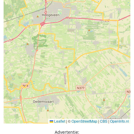
Leaflet
|
©
OpenStreetMap
|
CBS
|
OpenInfo.nl
Advertentie: