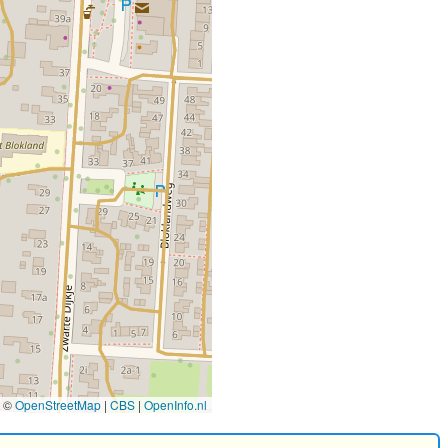
©
OpenStreetMap
|
CBS
|
OpenInfo.nl