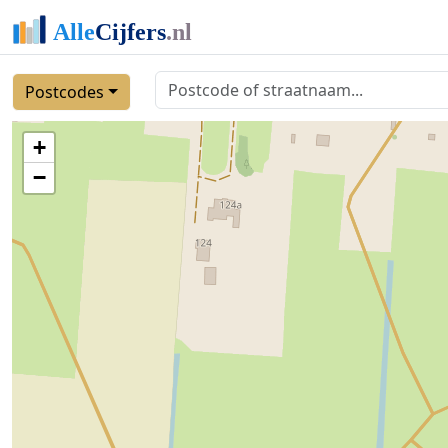
Postcodes
+
−