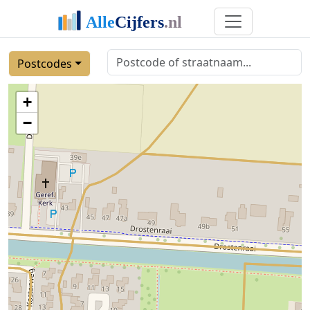
Postcodes
+
−