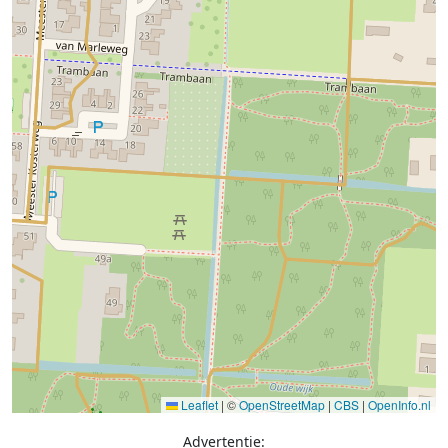
Leaflet
|
©
OpenStreetMap
|
CBS
|
OpenInfo.nl
Advertentie: