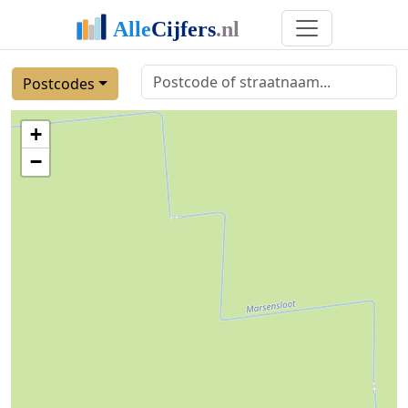
Postcodes
+
−