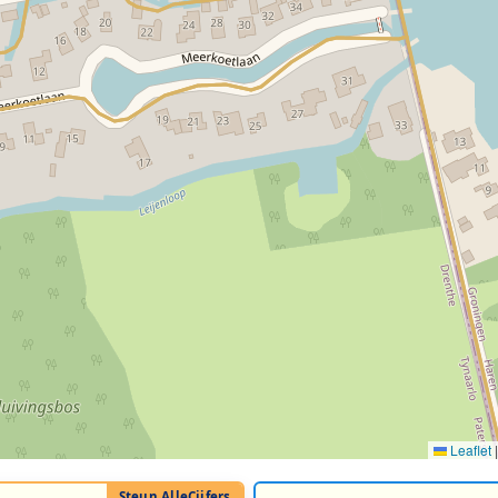
Leaflet
|