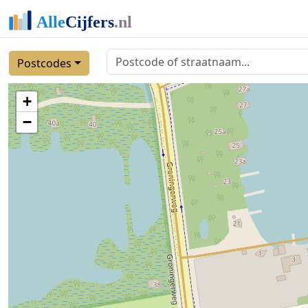
Postcodes
+
−