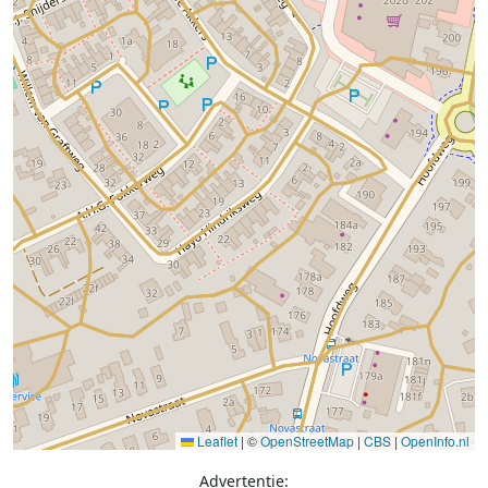
Leaflet
|
©
OpenStreetMap
|
CBS
|
OpenInfo.nl
Advertentie: