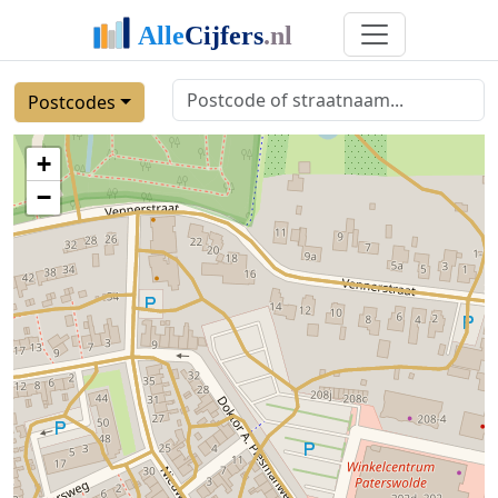
Postcodes
+
−