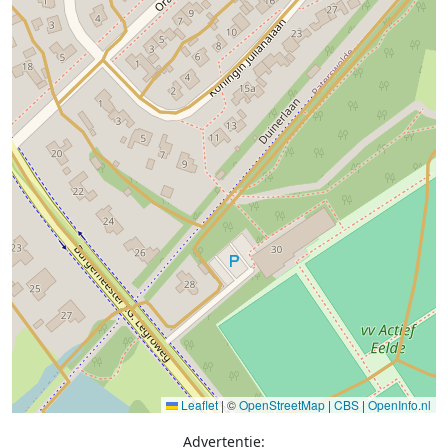
Leaflet
|
©
OpenStreetMap
|
CBS
|
OpenInfo.nl
Advertentie: