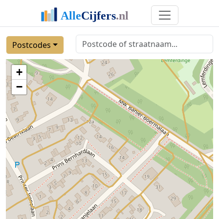
Postcodes
+
−