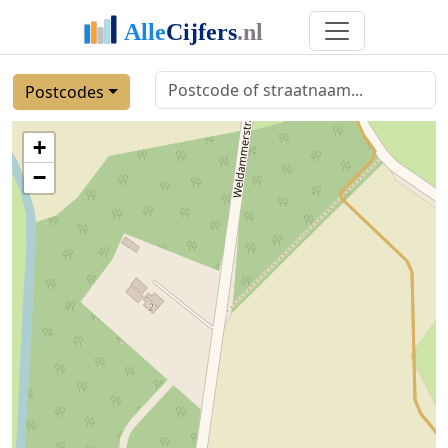
Postcodes
+
−