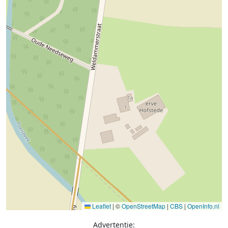
Leaflet
|
©
OpenStreetMap
|
CBS
|
OpenInfo.nl
Advertentie: