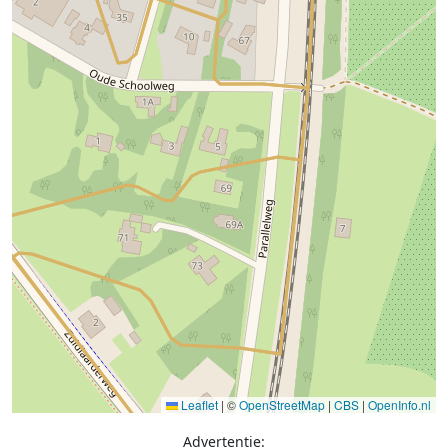
Leaflet
|
©
OpenStreetMap
|
CBS
|
OpenInfo.nl
Advertentie: