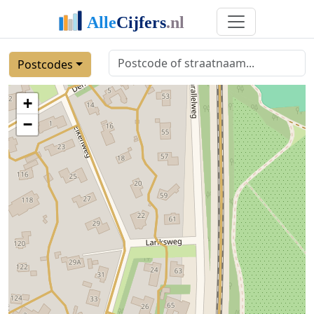
Postcodes
+
−