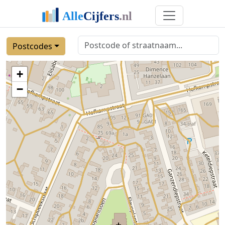
Postcodes
+
−