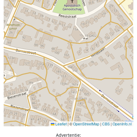
Leaflet
|
©
OpenStreetMap
|
CBS
|
OpenInfo.nl
Advertentie: