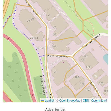
Leaflet
|
©
OpenStreetMap
|
CBS
|
OpenInfo.nl
Advertentie: