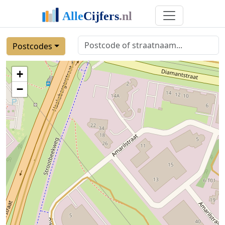
Postcodes
+
−