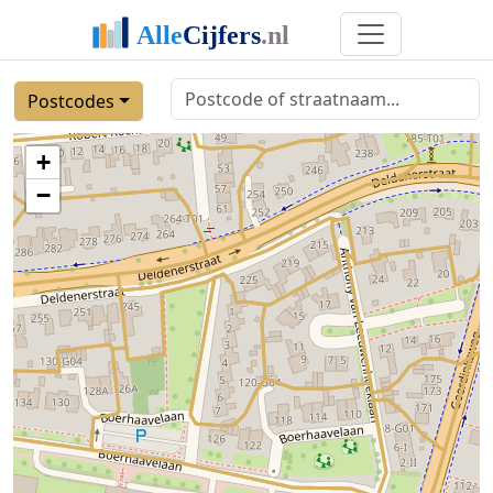
Postcodes
+
−