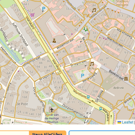
Leaflet
|