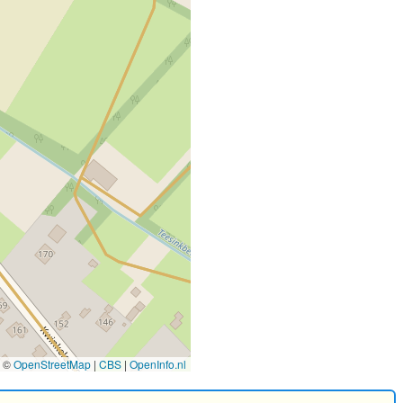
©
OpenStreetMap
|
CBS
|
OpenInfo.nl