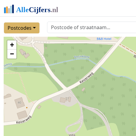
Postcodes
+
−