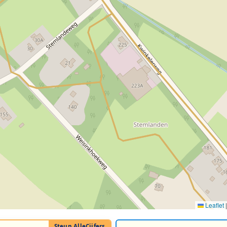
Leaflet
|