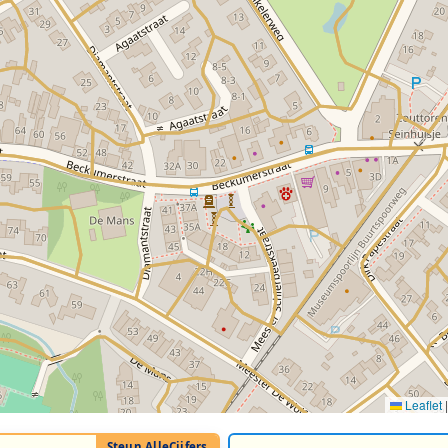
Leaflet
|