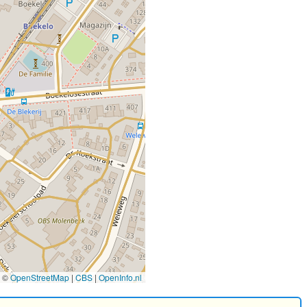
©
OpenStreetMap
|
CBS
|
OpenInfo.nl