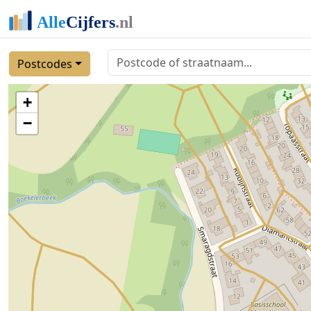
Postcodes
+
−