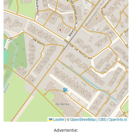
Leaflet
|
©
OpenStreetMap
|
CBS
|
OpenInfo.nl
Advertentie: