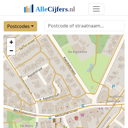
Postcodes
+
−